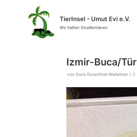
Zum
TierInsel - Umut Evi e.V.
Inhalt
Wir helfen Straßentieren
springen
Izmir-Buca/Tür
von
Doris Dorschner-Walleitner
7.