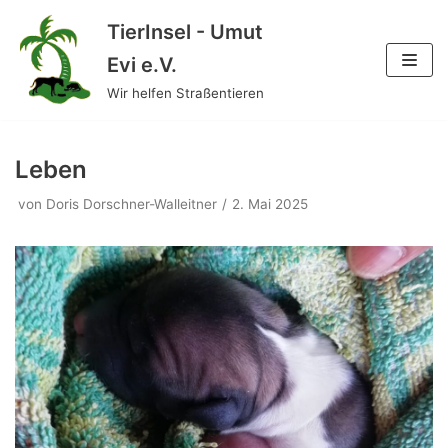
TierInsel - Umut
Zum
Evi e.V.
Inhalt
Wir helfen Straßentieren
springen
Leben
von
Doris Dorschner-Walleitner
2. Mai 2025