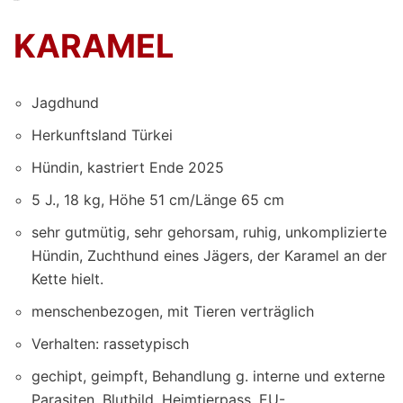
KARAMEL
KARAMEL
Jagdhund
Herkunftsland Türkei
Hündin, kastriert Ende 2025
5 J., 18 kg, Höhe 51 cm/Länge 65 cm
sehr gutmütig, sehr gehorsam, ruhig, unkomplizierte
Hündin, Zuchthund eines Jägers, der Karamel an der
Kette hielt.
menschenbezogen, mit Tieren verträglich
Verhalten: rassetypisch
gechipt, geimpft, Behandlung g. interne und externe
Parasiten, Blutbild, Heimtierpass, EU-